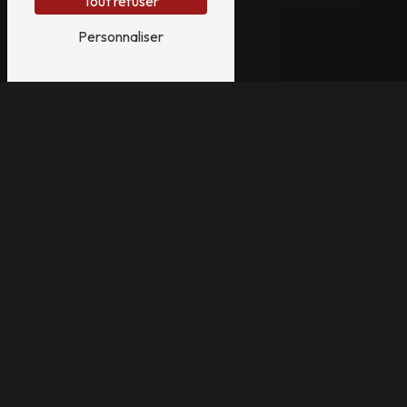
Tout refuser
Personnaliser
DES TARIFS
TRANSPARENTS
, À LA
HAUTEUR DE VOTRE
HISTOIRE
Mes tarifs sont conçus pour refléter non seulement
la
qualité des images
que je vous livre, mais aussi
l’engagement
,
l’attention
et
l’expertise
que je
consacre à chaque projet. Qu’il s’agisse d’un