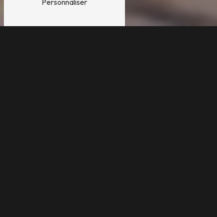
Personnaliser
IMMORTALISEZ LA
DOUCEUR DES PREMIERS
INSTANTS
AVEC VOTRE
NOUVEAU-NÉ
Les premiers jours de votre bébé sont remplis de
magie
et de
tendresse
, des
moments fugaces